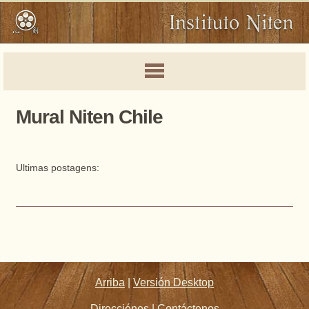
Mural Niten Chile
Ultimas postagens:
Arriba
|
Versión Desktop
Direcciónes
|
Contáctenos